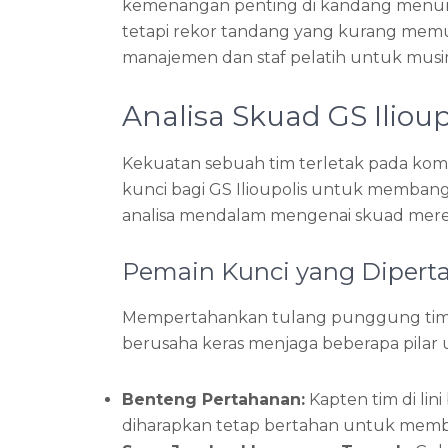
kemenangan penting di kandang menunj
tetapi rekor tandang yang kurang memu
manajemen dan staf pelatih untuk mus
Analisa Skuad GS Iliou
Kekuatan sebuah tim terletak pada komp
kunci bagi GS Ilioupolis untuk membang
analisa mendalam mengenai skuad mere
Pemain Kunci yang Dipert
Mempertahankan tulang punggung tim adal
berusaha keras menjaga beberapa pilar
Benteng Pertahanan:
Kapten tim di li
diharapkan tetap bertahan untuk membe