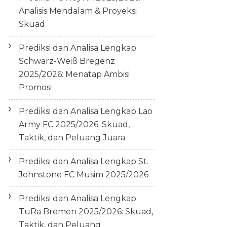
Analisis Mendalam & Proyeksi
Skuad
Prediksi dan Analisa Lengkap
Schwarz-Weiß Bregenz
2025/2026: Menatap Ambisi
Promosi
Prediksi dan Analisa Lengkap Lao
Army FC 2025/2026: Skuad,
Taktik, dan Peluang Juara
Prediksi dan Analisa Lengkap St.
Johnstone FC Musim 2025/2026
Prediksi dan Analisa Lengkap
TuRa Bremen 2025/2026: Skuad,
Taktik, dan Peluang