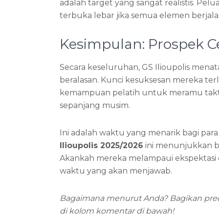
adalah target yang sangat realistis. Pe
terbuka lebar jika semua elemen berja
Kesimpulan: Prospek C
Secara keseluruhan, GS Ilioupolis men
beralasan. Kunci kesuksesan mereka terle
kemampuan pelatih untuk meramu taktik
sepanjang musim.
Ini adalah waktu yang menarik bagi pa
Ilioupolis 2025/2026
ini menunjukkan b
Akankah mereka melampaui ekspektasi
waktu yang akan menjawab.
Bagaimana menurut Anda? Bagikan prediks
di kolom komentar di bawah!