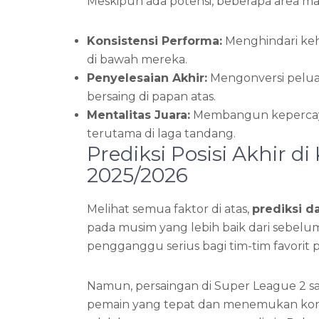
Meskipun ada potensi, beberapa area ma
Konsistensi Performa:
Menghindari kehi
di bawah mereka.
Penyelesaian Akhir:
Mengonversi peluang
bersaing di papan atas.
Mentalitas Juara:
Membangun kepercayaa
terutama di laga tandang.
Prediksi Posisi Akhir 
2025/2026
Melihat semua faktor di atas,
prediksi d
pada musim yang lebih baik dari sebelu
pengganggu serius bagi tim-tim favorit 
Namun, persaingan di Super League 2 sa
pemain yang tepat dan menemukan konsist