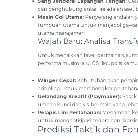
Sang Jenderal Lapangan Tengah:
Gela
dan penghubung antar lini adalah aset b
Mesin Gol Utama:
Penyerang andalan ya
tumpuan utama untuk menjebol gawang 
utama manajemen.
Wajah Baru: Analisa Transf
Untuk menaikkan level permainan, sunt
performa musim lalu, GS Ilioupolis kem
Winger Cepat:
Kebutuhan akan pemain
dribbling untuk membongkar pertahana
Gelandang Kreatif (Playmaker):
Sosok
umpan kunci dan visi bermain yang lebih
Pelapis Lini Pertahanan:
Menambah keda
untuk mengantisipasi cedera dan skorsin
Prediksi Taktik dan Fo