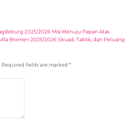
Magdeburg 2025/2026: Misi Menuju Papan Atas
TuRa Bremen 2025/2026: Skuad, Taktik, dan Peluang
.
Required fields are marked
*