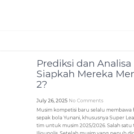
Skip
to
content
Prediksi dan Analisa 
Siapkah Mereka Me
2?
July 26, 2025
No Comments
Musim kompetisi baru selalu membawa 
sepak bola Yunani, khususnya Super Leag
tim untuk musim 2025/2026. Salah satu
Ilioupolis. Setelah musim yang penuh 