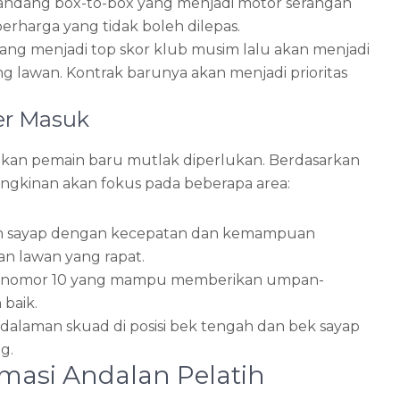
ndang box-to-box yang menjadi motor serangan
erharga yang tidak boleh dilepas.
ng menjadi top skor klub musim lalu akan menjadi
lawan. Kontrak barunya akan menjadi prioritas
er Masuk
ikan pemain baru mutlak diperlukan. Berdasarkan
ungkinan akan fokus pada beberapa area:
 sayap dengan kecepatan dan kemampuan
n lawan yang rapat.
 nomor 10 yang mampu memberikan umpan-
 baik.
laman skuad di posisi bek tengah dan bek sayap
g.
rmasi Andalan Pelatih