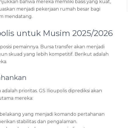
ukkan bahwa mereka memiliki basis yang kuat,
askan menjadi pekerjaan rumah besar bagi
im mendatang.
polis untuk Musim 2025/2026
osisi pemainnya. Bursa transfer akan menjadi
un skuad yang lebih kompetitif. Berikut adalah
ka.
ahankan
ah prioritas. GS Ilioupolis diprediksi akan
 utama mereka:
ni belakang yang menjadi komando pertahanan
rikan stabilitas dan pengalaman.