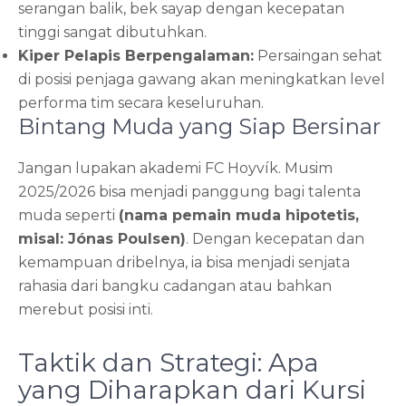
serangan balik, bek sayap dengan kecepatan
tinggi sangat dibutuhkan.
Kiper Pelapis Berpengalaman:
Persaingan sehat
di posisi penjaga gawang akan meningkatkan level
performa tim secara keseluruhan.
Bintang Muda yang Siap Bersinar
Jangan lupakan akademi FC Hoyvík. Musim
2025/2026 bisa menjadi panggung bagi talenta
muda seperti
(nama pemain muda hipotetis,
misal: Jónas Poulsen)
. Dengan kecepatan dan
kemampuan dribelnya, ia bisa menjadi senjata
rahasia dari bangku cadangan atau bahkan
merebut posisi inti.
Taktik dan Strategi: Apa
yang Diharapkan dari Kursi