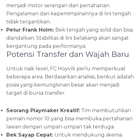
menjadi motor serangan dan pertahanan.
Pengalaman dan kepemimpinannya di lini tengah
tidak tergantikan.
Petur Frank Holm:
Bek tengah yang solid dan bisa
diandalkan. Stabilitas di lini belakang akan sangat
bergantung pada performanya.
Potensi Transfer dan Wajah Baru
Untuk naik level, FC Hoyvík perlu memperkuat
beberapa area. Berdasarkan analisis, berikut adalah
posisi yang kemungkinan besar akan menjadi
target di bursa transfer:
Seorang Playmaker Kreatif:
Tim membutuhkan
pemain nomor 10 yang bisa membuka pertahanan
lawan dengan umpan-umpan tak terduga.
Bek Sayap Cepat:
Untuk mendukung skema