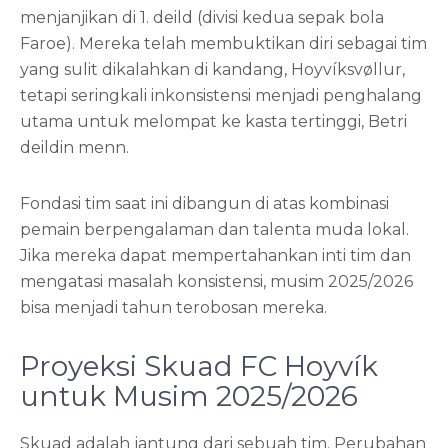
menjanjikan di 1. deild (divisi kedua sepak bola
Faroe). Mereka telah membuktikan diri sebagai tim
yang sulit dikalahkan di kandang, Hoyvíksvøllur,
tetapi seringkali inkonsistensi menjadi penghalang
utama untuk melompat ke kasta tertinggi, Betri
deildin menn.
Fondasi tim saat ini dibangun di atas kombinasi
pemain berpengalaman dan talenta muda lokal.
Jika mereka dapat mempertahankan inti tim dan
mengatasi masalah konsistensi, musim 2025/2026
bisa menjadi tahun terobosan mereka.
Proyeksi Skuad FC Hoyvík
untuk Musim 2025/2026
Skuad adalah jantung dari sebuah tim. Perubahan