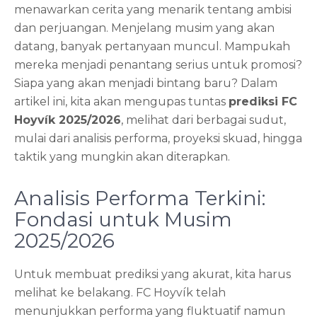
menawarkan cerita yang menarik tentang ambisi
dan perjuangan. Menjelang musim yang akan
datang, banyak pertanyaan muncul. Mampukah
mereka menjadi penantang serius untuk promosi?
Siapa yang akan menjadi bintang baru? Dalam
artikel ini, kita akan mengupas tuntas
prediksi FC
Hoyvík 2025/2026
, melihat dari berbagai sudut,
mulai dari analisis performa, proyeksi skuad, hingga
taktik yang mungkin akan diterapkan.
Analisis Performa Terkini:
Fondasi untuk Musim
2025/2026
Untuk membuat prediksi yang akurat, kita harus
melihat ke belakang. FC Hoyvík telah
menunjukkan performa yang fluktuatif namun