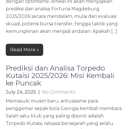
dengan optimisme. Artikel ini akan menyajikan
prediksi dan analisa Fortuna Magdeburg
2025/2026 secara mendalam, mulai dari evaluasi
skuad, potensi bursa transfer, hingga taktik yang
kemungkinan akan menjadi andalan. Apakah […]
Read More »
Prediksi dan Analisa Torpedo
Kutaisi 2025/2026: Misi Kembali
ke Puncak
July 24, 2025
|
No Comments
Memasuki musim baru, antusiasme para
penggemar sepak bola Georgia kembali membara.
Salah satu klub yang paling disorot adalah
Torpedo Kutaisi, raksasa bersejarah yang selalu