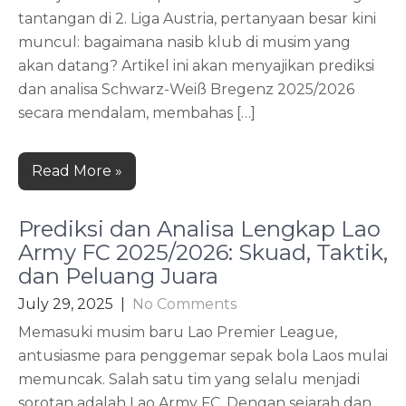
tantangan di 2. Liga Austria, pertanyaan besar kini
muncul: bagaimana nasib klub di musim yang
akan datang? Artikel ini akan menyajikan prediksi
dan analisa Schwarz-Weiß Bregenz 2025/2026
secara mendalam, membahas […]
Read More »
Prediksi dan Analisa Lengkap Lao
Army FC 2025/2026: Skuad, Taktik,
dan Peluang Juara
July 29, 2025
|
No Comments
Memasuki musim baru Lao Premier League,
antusiasme para penggemar sepak bola Laos mulai
memuncak. Salah satu tim yang selalu menjadi
sorotan adalah Lao Army FC. Dengan sejarah dan