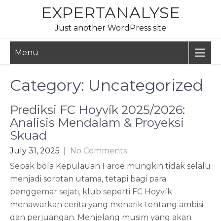
Skip
EXPERTANALYSE
to
Just another WordPress site
content
Menu
Category:
Uncategorized
Prediksi FC Hoyvík 2025/2026:
Analisis Mendalam & Proyeksi
Skuad
July 31, 2025
|
No Comments
Sepak bola Kepulauan Faroe mungkin tidak selalu
menjadi sorotan utama, tetapi bagi para
penggemar sejati, klub seperti FC Hoyvík
menawarkan cerita yang menarik tentang ambisi
dan perjuangan. Menjelang musim yang akan