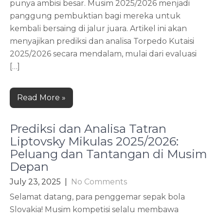
punya ambisi besar. Musim 2025/2026 menjadi
panggung pembuktian bagi mereka untuk
kembali bersaing di jalur juara. Artikel ini akan
menyajikan prediksi dan analisa Torpedo Kutaisi
2025/2026 secara mendalam, mulai dari evaluasi
[…]
Read More »
Prediksi dan Analisa Tatran
Liptovsky Mikulas 2025/2026:
Peluang dan Tantangan di Musim
Depan
July 23, 2025
|
No Comments
Selamat datang, para penggemar sepak bola
Slovakia! Musim kompetisi selalu membawa