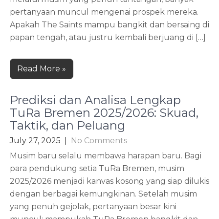
pertanyaan muncul mengenai prospek mereka.
Apakah The Saints mampu bangkit dan bersaing di
papan tengah, atau justru kembali berjuang di […]
Read More »
Prediksi dan Analisa Lengkap
TuRa Bremen 2025/2026: Skuad,
Taktik, dan Peluang
July 27, 2025
|
No Comments
Musim baru selalu membawa harapan baru. Bagi
para pendukung setia TuRa Bremen, musim
2025/2026 menjadi kanvas kosong yang siap dilukis
dengan berbagai kemungkinan. Setelah musim
yang penuh gejolak, pertanyaan besar kini