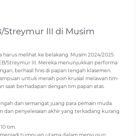
B/Streymur III di Musim
a harus melihat ke belakang. Musim 2024/2025
EB/Streymur III. Mereka menunjukkan performa
an, berhasil finis di papan tengah klasemen.
ampuan untuk meraih poin krusial melawan tim-
tan saat berhadapan dengan tim papan atas.
 tengah dan semangat juang para pemain muda.
nan dan penyelesaian akhir yang terkadang kurang
10 tim.
kan menjadi tumpuan utama dalam menyusun