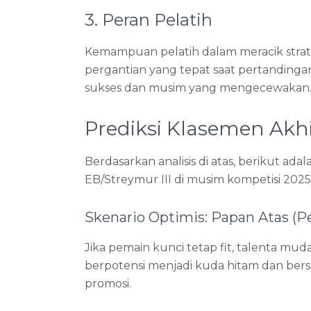
3. Peran Pelatih
Kemampuan pelatih dalam meracik stra
pergantian yang tepat saat pertanding
sukses dan musim yang mengecewakan
Prediksi Klasemen Akhi
Berdasarkan analisis di atas, berikut ad
EB/Streymur III di musim kompetisi 2025
Skenario Optimis: Papan Atas (Pe
Jika pemain kunci tetap fit, talenta muda
berpotensi menjadi kuda hitam dan ber
promosi.