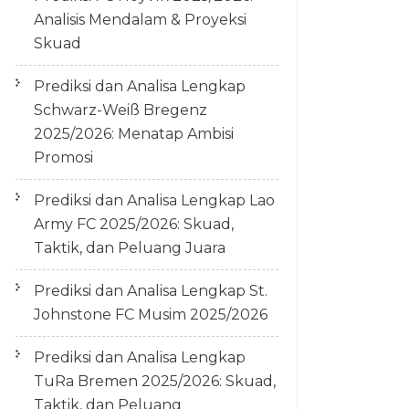
Analisis Mendalam & Proyeksi
Skuad
Prediksi dan Analisa Lengkap
Schwarz-Weiß Bregenz
2025/2026: Menatap Ambisi
Promosi
Prediksi dan Analisa Lengkap Lao
Army FC 2025/2026: Skuad,
Taktik, dan Peluang Juara
Prediksi dan Analisa Lengkap St.
Johnstone FC Musim 2025/2026
Prediksi dan Analisa Lengkap
TuRa Bremen 2025/2026: Skuad,
Taktik, dan Peluang