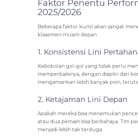
Faktor Penentu Perform
2025/2026
Beberapa faktor kunci akan sangat mene
klasemen musim depan.
1. Konsistensi Lini Pertaha
Kebobolan gol-gol yang tidak perlu menj
memperbaikinya, dengan disiplin dan kom
mengamankan lebih banyak poin, teruta
2. Ketajaman Lini Depan
Apakah mereka bisa menemukan penceta
atau dua pemain bisa berbahaya. Tim pe
menjadi lebih tak terduga.