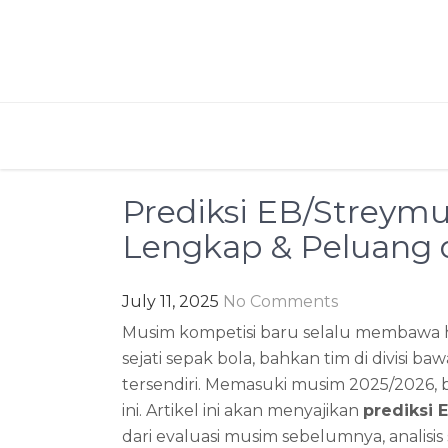
Skip
to
content
Prediksi EB/Streymur
Lengkap & Peluang
July 11, 2025
No Comments
Musim kompetisi baru selalu membawa 
sejati sepak bola, bahkan tim di divisi ba
tersendiri. Memasuki musim 2025/2026,
ini. Artikel ini akan menyajikan
prediksi 
dari evaluasi musim sebelumnya, analisis