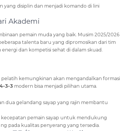
yang disiplin dan menjadi komando di lini
ari Akademi
embinaan pemain muda yang baik. Musim 2025/2026
beberapa talenta baru yang dipromosikan dari tim
nergi dan kompetisi sehat di dalam skuad.
i, pelatih kemungkinan akan mengandalkan formasi
4-3-3
modern bisa menjadi pilihan utama.
n dua gelandang sayap yang rajin membantu
 kecepatan pemain sayap untuk mendukung
tung pada kualitas penyerang yang tersedia.