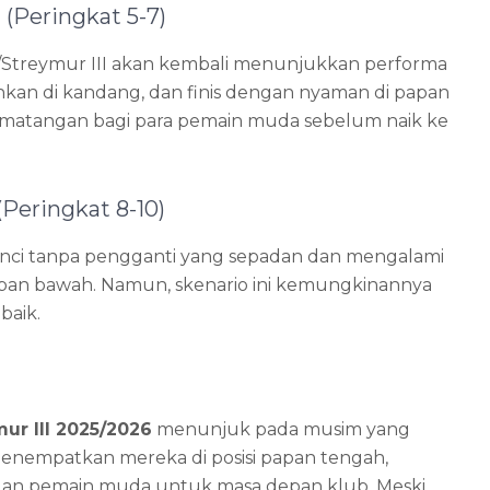
 (Peringkat 5-7)
B/Streymur III akan kembali menunjukkan performa
lahkan di kandang, dan finis dengan nyaman di papan
pematangan bagi para pemain muda sebelum naik ke
Peringkat 8-10)
unci tanpa pengganti yang sepadan dan mengalami
papan bawah. Namun, skenario ini kemungkinannya
baik.
ur III 2025/2026
menunjuk pada musim yang
is menempatkan mereka di posisi papan tengah,
n pemain muda untuk masa depan klub. Meski