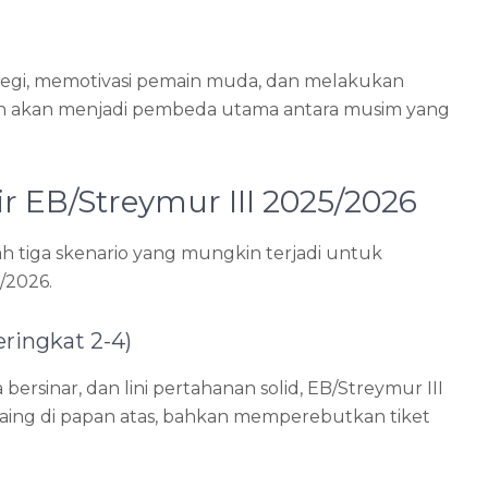
tegi, memotivasi pemain muda, dan melakukan
an akan menjadi pembeda utama antara musim yang
.
r EB/Streymur III 2025/2026
alah tiga skenario yang mungkin terjadi untuk
/2026.
ringkat 2-4)
 bersinar, dan lini pertahanan solid, EB/Streymur III
saing di papan atas, bahkan memperebutkan tiket