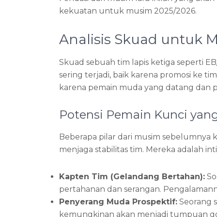
kekuatan untuk musim 2025/2026.
Analisis Skuad untuk 
Skuad sebuah tim lapis ketiga seperti E
sering terjadi, baik karena promosi ke t
karena pemain muda yang datang dan per
Potensi Pemain Kunci yan
Beberapa pilar dari musim sebelumnya
menjaga stabilitas tim. Mereka adalah inti 
Kapten Tim (Gelandang Bertahan):
So
pertahanan dan serangan. Pengalamann
Penyerang Muda Prospektif:
Seorang s
kemungkinan akan menjadi tumpuan go